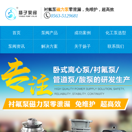
衬氟泵
磁力泵
零泄漏，免维护，超高效
0563-5129681
首页
泵阀产品
成功案例
化工泵选型
泵阀资讯
解决方案
关于扬子
联系我们