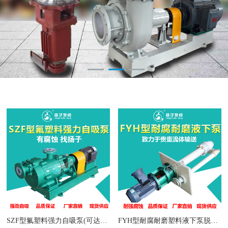
SZF型氟塑料强力自吸泵(可达7m)
FYH型耐腐耐磨塑料液下泵脱硫液下泵