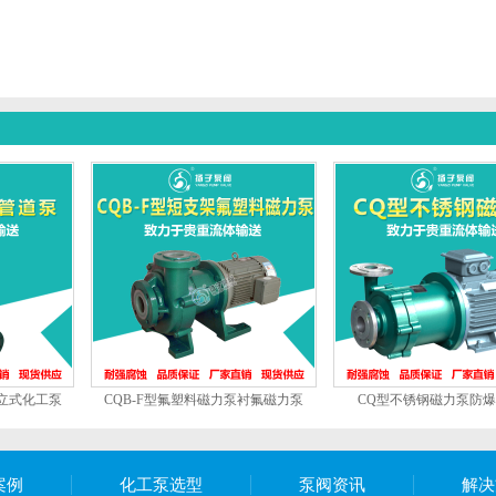
立式化工泵
CQB-F型氟塑料磁力泵衬氟磁力泵
CQ型不锈钢磁力泵防
案例
化工泵选型
泵阀资讯
解决