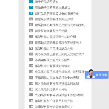
扬子产品调价通知
安徽扬子泵阀商标注册成功
如何延长防腐管道设备的使用寿命
耐酸泵安装虹吸桶原因及原理
耐腐蚀离心泵推荐使用集装式双端面机
封
耐酸泵如何延长使用年限
氟塑料磁力泵过流部件功能介绍
耐腐蚀泵正确安装管路有哪些要求？
氟塑料磁力泵常见优缺点分析
离心泵为什么要装止回阀及安装方式？
不锈钢泵使用有关知识解答
氟塑料磁力泵泵轴如何修复
化工离心泵的机械密封选择、装配及使
用
不锈钢磁力泵在食品行业中的表现
膜片联轴器和梅花联轴器之间区别
化工泵电机过载原因分析
气动隔膜泵和电动隔膜泵工作原理和区
别
单螺杆泵维护保养及安装方法
选用塑料泵考虑因素有哪些？