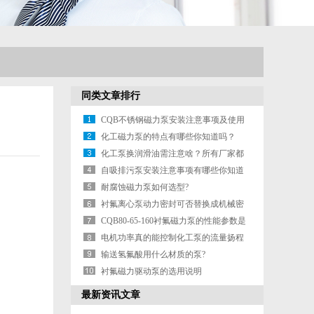
同类文章排行
CQB不锈钢磁力泵安装注意事项及使用
条件
化工磁力泵的特点有哪些你知道吗？
化工泵换润滑油需注意啥？所有厂家都
一样吗？
自吸排污泵安装注意事项有哪些你知道
吗？
耐腐蚀磁力泵如何选型?
衬氟离心泵动力密封可否替换成机械密
封无需冷
CQB80-65-160衬氟磁力泵的性能参数是
多少？
电机功率真的能控制化工泵的流量扬程
大小吗？
输送氢氟酸用什么材质的泵?
衬氟磁力驱动泵的选用说明
最新资讯文章