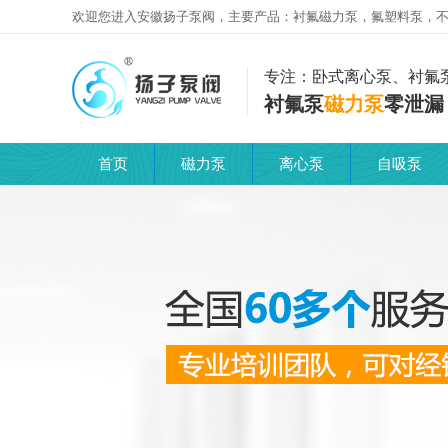
欢迎您进入安徽扬子泵阀，主要产品：
衬氟磁力泵
，
氟塑料泵
，
专注：卧式离心泵、衬氟
衬氟泵
磁力泵
零泄漏
首页
磁力泵
离心泵
自吸泵