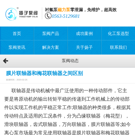
衬氟泵
磁力泵
零泄漏，免维护，超高效
0563-5129681
首页
泵阀产品
成功案例
化工泵选型
泵阀资讯
解决方案
关于扬子
联系我们
泵阀动态
膜片联轴器和梅花联轴器之间区别
发表时间：2020-02-25
联轴器是传动机械中最广泛使用的一种传动部件，它主
要是将原动机的输出转矩平稳的传递到工作机械上的传动部
件以实现工作机的平稳正常工作;联轴器的种类很多，根据其
传动特点及适用的工况条件，分为凸缘联轴器（梅花型），
滑块联轴器，齿式联轴器，万向联轴器，膜片联轴器等;如今
离心泵市场最为常见使用联轴器是膜片联轴器和梅花联轴器