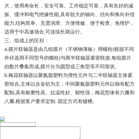
大，使用寿命长，安全可靠。工作稳定可靠，具有良好的减
振、缓冲和电气绝缘性能,具有较大的轴向、径向和角向补偿
能力,结构简单、无需润滑、方便维修、便于检查、免维护，
适用于中高速场合,可连续长期运行。
三、组成上的区别：
a.膜片联轴器是由几组膜片（不锈钢薄板）用螺栓(根据不同
外径选用不同型号的螺栓)与两半联轴器紧密联接,每组膜片
由数片叠集而成,膜片分为圆型或三角型等不同形状。
b.梅花联轴器以聚氨脂塑料为弹性元件与二半联轴器主体紧
密组合,主体以合金铝为主；中间聚氨脂塑料元件以独有配方
配制,具有耐磨性高、抗温性好、韧性强，梅花型体有六瓣和
八瓣,根据客户要求定制. 固定方式有键槽。