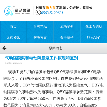
衬氟泵
磁力泵
零泄漏，免维护，超高效
0563-5129681
首页
泵阀产品
成功案例
化工泵选型
泵阀资讯
解决方案
关于扬子
联系我们
泵阀动态
气动隔膜泵和电动隔膜泵工作原理和区别
发表时间：2020-02-23
现场工况常用的隔膜泵包含QBY
气动隔膜泵
和DBY
电动
隔膜泵
，了解两种隔膜泵的区别，首先我们得从它们的驱动
形式来看，QBY气动隔膜泵的驱动形式为压缩空气，DBY
电
动隔膜泵
的驱动形式为电驱动。QBY隔膜泵参数范围：流量
为0.8方-30方，扬程为50米，自吸高度7米，DBY隔膜泵参
数范围为：流量为0.5方-20方，扬程为30米，自吸高度5