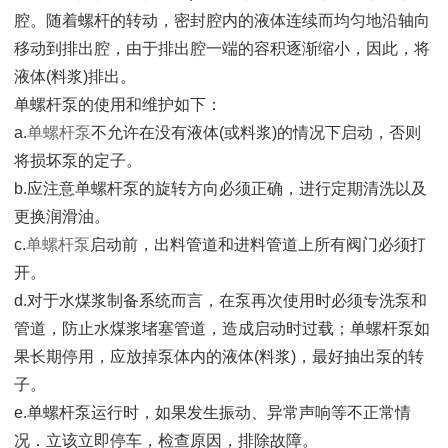
腔。随着螺杆的转动，密封腔内的液体连续而均匀地沿轴向
移动到排出腔，由于排出腔一端的容积逐渐缩小，因此，将
液体(料浆)排出。
单螺杆泵的使用和维护如下：
a.
单螺杆泵
不允许在没有液体(或料浆)的情况下启动，否则
将损坏泵的定子。
b.应注意单螺杆泵的旋转方向必须正确，进行定期清洗以及
更换润滑油。
c.
单螺杆泵
启动前，出料管道和进料管道上所有阀门必须打
开。
d.对于水煤浆制备系统而言，在泵再次使用时必须专洗泵和
管道，防止水煤浆堵塞管道，造成启动时过载；单螺杆泵如
果长期停用，应放掉泵体内的液体(料浆)，最好抽出泵的转
子。
e.单螺杆泵运行时，如果发生振动、异常声响等不正常情
况．立该立即停车，检查原因，排除故障。