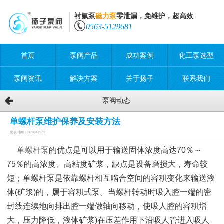
衬氟泵
磁力泵
零泄漏，免维护，超高效
0563-5129681
首页
泵阀产品
成功案例
化工泵选型
泵阀资讯
解决方案
关于扬子
联系我们
泵阀动态
单螺杆泵维护保养及安装方法
发表时间：2020-02-22
单螺杆泵
的优点是可以用于输送固体浓度高达70％～
75％的高浓度、高粘度矿浆，缺点是设备磨损大，寿命较
短；单螺杆泵是依靠螺杆相互啮合空间的容积变化来输送液
体(矿浆)的，属于容积式泵。当螺杆转动时吸入腔一端的密
封线连续地向排出腔一端做轴向移动，使吸人腔的容积增
大，压力降低，液体矿浆)在压差作用下沿吸人管进入吸人